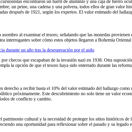
rsionistas encontraron un barril de aluminio y una caja de hierro ocul
ambre, un peine, una cadena y una polvera, todos ellos de gran valor his
adas después de 1921, según los expertos. El valor estimado del hallaz
u asombro al examinar el tesoro, señalando que las monedas provienen 
ntea interrogantes sobre cómo estos objetos llegaron a Bohemia Oriental
a durante un año tras la desesperación por el asilo
por checos que escapaban de la invasión nazi en 1938. Otra suposición
mpla la opción de que el tesoro haya sido enterrado durante las refor
enen derecho a recibir hasta el 10% del valor estimado del hallazgo co
l público próximamente. Este descubrimiento no solo tiene un valor econó
ríodos de conflicto y cambio.
l patrimonio cultural y la necesidad de proteger los sitios históricos de 
freciendo una oportunidad para reflexionar sobre el pasado y su legado e