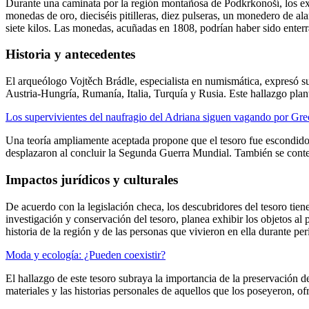
Durante una caminata por la región montañosa de Podkrkonoší, los excu
monedas de oro, dieciséis pitilleras, diez pulseras, un monedero de al
siete kilos. Las monedas, acuñadas en 1808, podrían haber sido enterr
Historia y antecedentes
El arqueólogo Vojtěch Brádle, especialista en numismática, expresó s
Austria-Hungría, Rumanía, Italia, Turquía y Rusia. Este hallazgo pla
Los supervivientes del naufragio del Adriana siguen vagando por Greci
Una teoría ampliamente aceptada propone que el tesoro fue escondido 
desplazaron al concluir la Segunda Guerra Mundial. También se conte
Impactos jurídicos y culturales
De acuerdo con la legislación checa, los descubridores del tesoro ti
investigación y conservación del tesoro, planea exhibir los objetos a
historia de la región y de las personas que vivieron en ella durante pe
Moda y ecología: ¿Pueden coexistir?
El hallazgo de este tesoro subraya la importancia de la preservación de
materiales y las historias personales de aquellos que los poseyeron, o