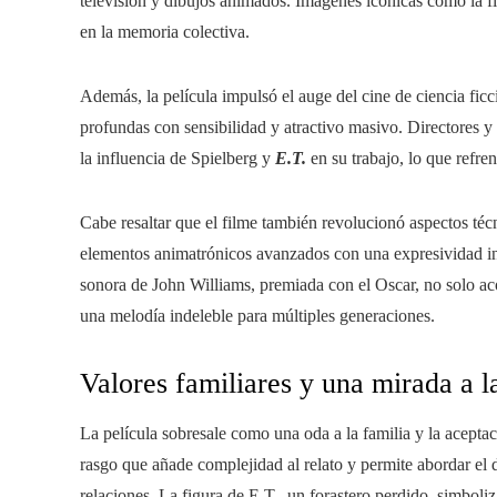
televisión y dibujos animados. Imágenes icónicas como la fi
en la memoria colectiva.
Además, la película impulsó el auge del cine de ciencia fic
profundas con sensibilidad y atractivo masivo. Directores y
la influencia de Spielberg y
E.T.
en su trabajo, lo que refre
Cabe resaltar que el filme también revolucionó aspectos téc
elementos animatrónicos avanzados con una expresividad i
sonora de John Williams, premiada con el Oscar, no solo ac
una melodía indeleble para múltiples generaciones.
Valores familiares y una mirada a l
La película sobresale como una oda a la familia y la acepta
rasgo que añade complejidad al relato y permite abordar el 
relaciones. La figura de E.T., un forastero perdido, simboli