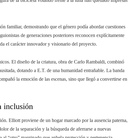
gura de la bicicleta volando frente a la luna han quedado impresas
ción familiar, demostrando que el género podía abordar cuestiones
 guionistas de generaciones posteriores reconocen explícitamente
nda el carácter innovador y visionario del proyecto.
nicos. El diseño de la criatura, obra de Carlo Rambaldi, combinó
nusitada, dotando a E.T. de una humanidad entrañable. La banda
ompañó la emoción de las escenas, sino que llegó a convertirse en
a inclusión
ción. Elliott proviene de un hogar marcado por la ausencia paterna,
dolor de la separación y la búsqueda de aferrarse a nuevas
za al “otro” marginado que anhela protección y pertenencia.