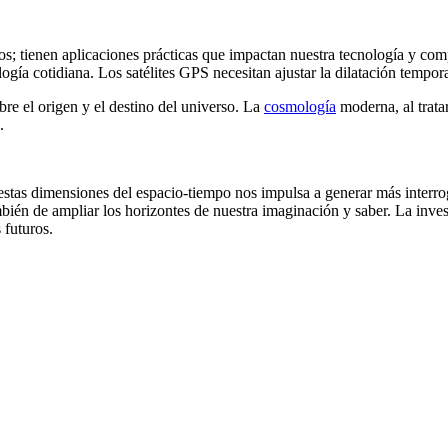
s; tienen aplicaciones prácticas que impactan nuestra tecnología y com
logía cotidiana. Los satélites GPS necesitan ajustar la dilatación tempo
e el origen y el destino del universo. La
cosmología
moderna, al tratar
.
estas dimensiones del espacio-tiempo nos impulsa a generar más interro
mbién de ampliar los horizontes de nuestra imaginación y saber. La inve
 futuros.