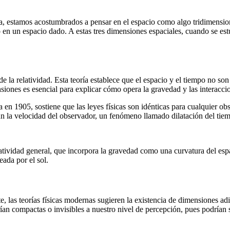
iana, estamos acostumbrados a pensar en el espacio como algo tridimensi
 en un espacio dado. A estas tres dimensiones espaciales, cuando se est
 la relatividad. Esta teoría establece que el espacio y el tiempo no son 
ones es esencial para explicar cómo opera la gravedad y las interaccio
da en 1905, sostiene que las leyes físicas son idénticas para cualquier o
ún la velocidad del observador, un fenómeno llamado dilatación del tie
latividad general, que incorpora la gravedad como una curvatura del esp
ada por el sol.
 las teorías físicas modernas sugieren la existencia de dimensiones ad
rían compactas o invisibles a nuestro nivel de percepción, pues podrían