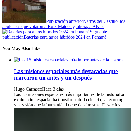
Publicación anterior
Narros del Castillo, los
abulenses que votaron a Ruiz-Mateos y, ahora, a Alvise
Siguiente
publicación
Baterías para autos híbridos 2024 en Panamá
You May Also Like
Las misiones espaciales más destacadas que
marcaron un antes y un después
Hugo Carrasco
Hace 3 días
Las 15 misiones espaciales más importantes de la historiaLa
exploración espacial ha transformado la ciencia, la tecnología
y la visión que la humanidad tiene de sí misma. Desde los...