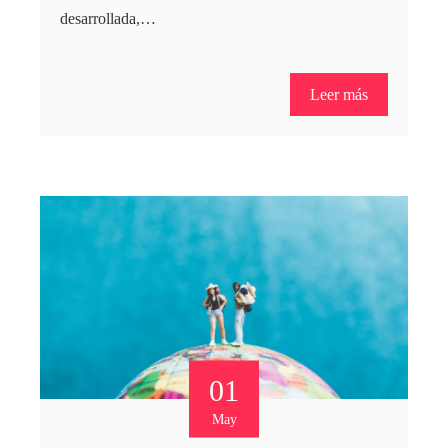
desarrollada,…
Leer más
01
May