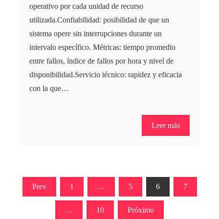
operativo por cada unidad de recurso
utilizada.Confiabilidad: posibilidad de que un
sistema opere sin interrupciones durante un
intervalo específico. Métricas: tiempo promedio
entre fallos, índice de fallos por hora y nivel de
disponibilidad.Servicio técnico: rapidez y eficacia
con la que…
Leer más
Paginación
Prev
1
…
5
6
7
de
…
10
Próximo