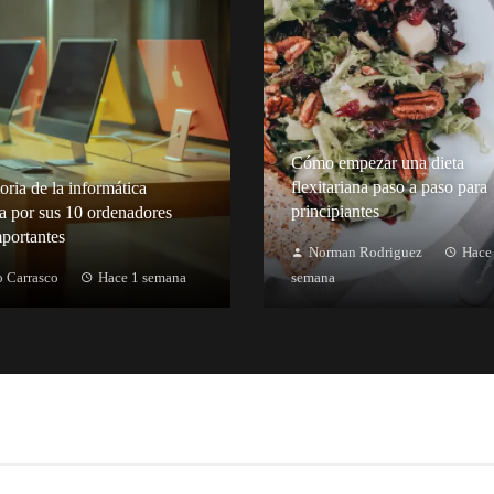
Cómo empezar una dieta
flexitariana paso a paso para
oria de la informática
principiantes
a por sus 10 ordenadores
portantes
Norman Rodriguez
Hace
 Carrasco
Hace 1 semana
semana