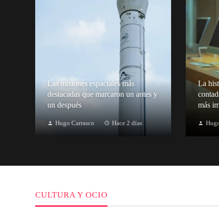
Las misiones espaciales más
La hist
destacadas que marcaron un antes y
contad
un después
más im
Hugo Carrasco
Hace 2 días
Hugo
CULTURA Y OCIO