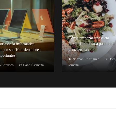
Cómo empezar una dieta
flexitariana paso a paso para
oria de la informática
principiantes
a por sus 10 ordenadores
portantes
Norman Rodriguez
Hace
 Carrasco
Hace 1 semana
semana