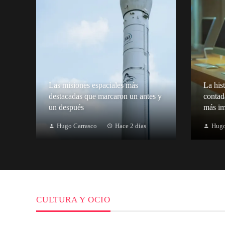
Las misiones espaciales más
La hist
destacadas que marcaron un antes y
contad
un después
más im
Hugo Carrasco
Hace 2 días
Hugo
CULTURA Y OCIO