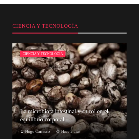
CIENCIA Y TECNOLOGÍA
CIENCIA Y TECNOLOGÍA
La microbiota intestinal y su rol en el
equilibrio corporal
Hugo Carrasco
Hace 2 días