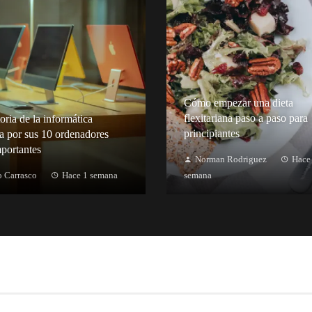
Cómo empezar una dieta
flexitariana paso a paso para
oria de la informática
principiantes
a por sus 10 ordenadores
portantes
Norman Rodriguez
Hace
 Carrasco
Hace 1 semana
semana