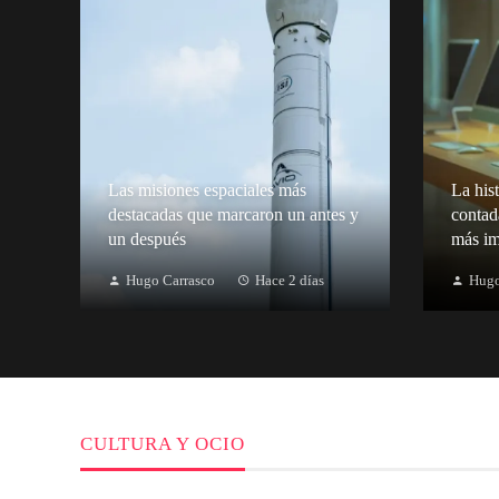
Las misiones espaciales más
La hist
destacadas que marcaron un antes y
contad
un después
más im
Hugo Carrasco
Hace 2 días
Hugo
CULTURA Y OCIO