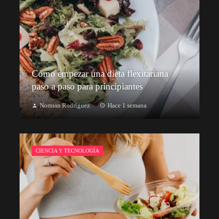
Cómo empezar una dieta flexitariana
paso a paso para principiantes
Norman Rodriguez
Hace 1 semana
CIENCIA Y TECNOLOGÍA