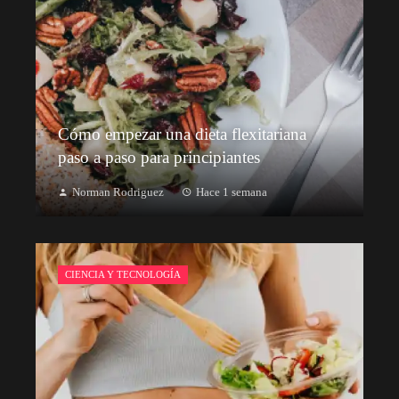
Cómo empezar una dieta flexitariana
paso a paso para principiantes
Norman Rodriguez
Hace 1 semana
CIENCIA Y TECNOLOGÍA