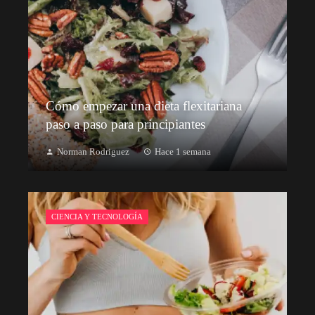
Cómo empezar una dieta flexitariana
paso a paso para principiantes
Norman Rodriguez
Hace 1 semana
CIENCIA Y TECNOLOGÍA