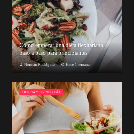
Cómo empezar una dieta flexitariana
paso a paso para principiantes
Norman Rodriguez
Hace 1 semana
CIENCIA Y TECNOLOGÍA